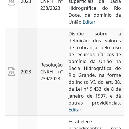
2023
CNRH nº
superficiais da Bacia
238/2023
Hidrográfica do Rio
Doce, de domínio da
União
Editar
Dispõe sobre a
definição dos valores
de cobrança pelo uso
de recursos hídricos de
domínio da União na
Resolução
Bacia Hidrográfica do
2023
CNRH nº
Rio Grande, na forme
239/2023
do inciso VI, do art. 38,
da Lei nº 9.433, de 8 de
janeiro de 1997, e dá
outras providências.
Editar
Estabelece
procedimentos para