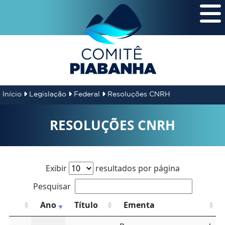
Início
Legislação
Federal
Resoluções CNRH
RESOLUÇÕES CNRH
Exibir
resultados por página
Pesquisar
Ano
Título
Ementa